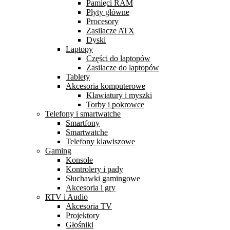
Pamięci RAM
Płyty główne
Procesory
Zasilacze ATX
Dyski
Laptopy
Części do laptopów
Zasilacze do laptopów
Tablety
Akcesoria komputerowe
Klawiatury i myszki
Torby i pokrowce
Telefony i smartwatche
Smartfony
Smartwatche
Telefony klawiszowe
Gaming
Konsole
Kontrolery i pady
Słuchawki gamingowe
Akcesoria i gry
RTV i Audio
Akcesoria TV
Projektory
Głośniki