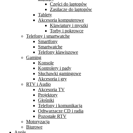
Części do laptopów
Zasilacze do laptopów
Tablety
Akcesoria komputerowe
Klawiatury i myszki
Torby i pokrowce
Telefony i smartwatche
Smartfony
Smartwatche
Telefony klawiszowe
Gaming
Konsole
Kontrolery i pady
Słuchawki gamingowe
Akcesoria i gry
RTV i Audio
Akcesoria TV
Projektory
Głośniki
Telefony i komunikacja
Odtwarzacze CD i radia
Pozostałe RTV
Motoryzacja
Biurowe
Apple