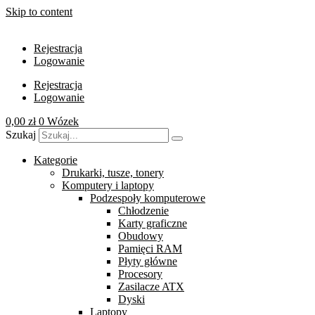
Skip to content
Rejestracja
Logowanie
Rejestracja
Logowanie
0,00
zł
0
Wózek
Szukaj
Kategorie
Drukarki, tusze, tonery
Komputery i laptopy
Podzespoły komputerowe
Chłodzenie
Karty graficzne
Obudowy
Pamięci RAM
Płyty główne
Procesory
Zasilacze ATX
Dyski
Laptopy