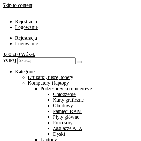
Skip to content
Rejestracja
Logowanie
Rejestracja
Logowanie
0,00
zł
0
Wózek
Szukaj
Kategorie
Drukarki, tusze, tonery
Komputery i laptopy
Podzespoły komputerowe
Chłodzenie
Karty graficzne
Obudowy
Pamięci RAM
Płyty główne
Procesory
Zasilacze ATX
Dyski
Laptopy