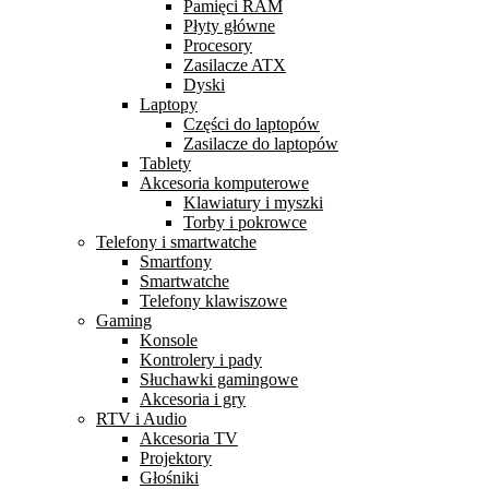
Pamięci RAM
Płyty główne
Procesory
Zasilacze ATX
Dyski
Laptopy
Części do laptopów
Zasilacze do laptopów
Tablety
Akcesoria komputerowe
Klawiatury i myszki
Torby i pokrowce
Telefony i smartwatche
Smartfony
Smartwatche
Telefony klawiszowe
Gaming
Konsole
Kontrolery i pady
Słuchawki gamingowe
Akcesoria i gry
RTV i Audio
Akcesoria TV
Projektory
Głośniki