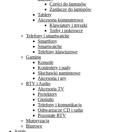
Części do laptopów
Zasilacze do laptopów
Tablety
Akcesoria komputerowe
Klawiatury i myszki
Torby i pokrowce
Telefony i smartwatche
Smartfony
Smartwatche
Telefony klawiszowe
Gaming
Konsole
Kontrolery i pady
Słuchawki gamingowe
Akcesoria i gry
RTV i Audio
Akcesoria TV
Projektory
Głośniki
Telefony i komunikacja
Odtwarzacze CD i radia
Pozostałe RTV
Motoryzacja
Biurowe
Apple