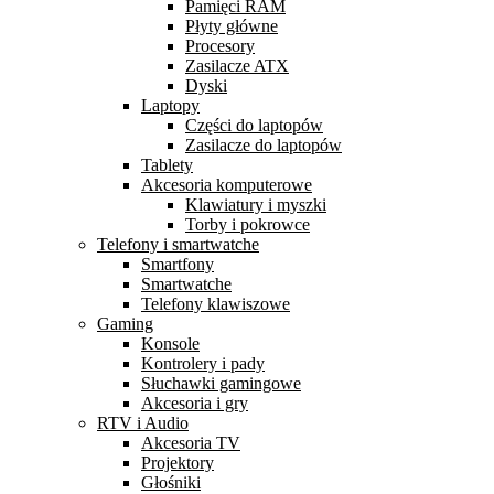
Pamięci RAM
Płyty główne
Procesory
Zasilacze ATX
Dyski
Laptopy
Części do laptopów
Zasilacze do laptopów
Tablety
Akcesoria komputerowe
Klawiatury i myszki
Torby i pokrowce
Telefony i smartwatche
Smartfony
Smartwatche
Telefony klawiszowe
Gaming
Konsole
Kontrolery i pady
Słuchawki gamingowe
Akcesoria i gry
RTV i Audio
Akcesoria TV
Projektory
Głośniki