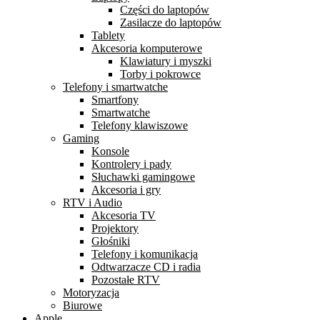
Części do laptopów
Zasilacze do laptopów
Tablety
Akcesoria komputerowe
Klawiatury i myszki
Torby i pokrowce
Telefony i smartwatche
Smartfony
Smartwatche
Telefony klawiszowe
Gaming
Konsole
Kontrolery i pady
Słuchawki gamingowe
Akcesoria i gry
RTV i Audio
Akcesoria TV
Projektory
Głośniki
Telefony i komunikacja
Odtwarzacze CD i radia
Pozostałe RTV
Motoryzacja
Biurowe
Apple