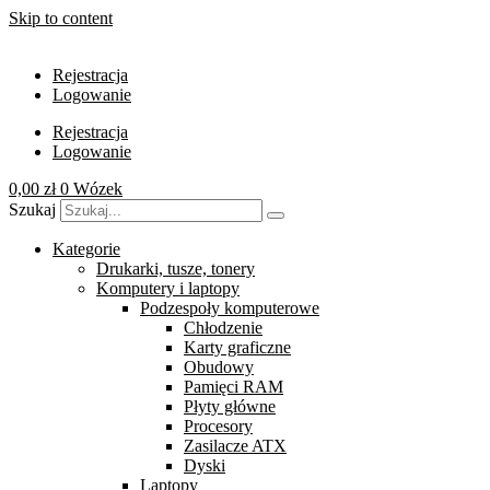
Skip to content
Rejestracja
Logowanie
Rejestracja
Logowanie
0,00
zł
0
Wózek
Szukaj
Kategorie
Drukarki, tusze, tonery
Komputery i laptopy
Podzespoły komputerowe
Chłodzenie
Karty graficzne
Obudowy
Pamięci RAM
Płyty główne
Procesory
Zasilacze ATX
Dyski
Laptopy