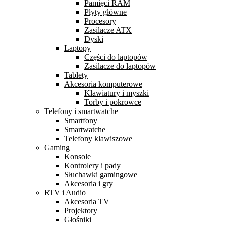
Pamięci RAM
Płyty główne
Procesory
Zasilacze ATX
Dyski
Laptopy
Części do laptopów
Zasilacze do laptopów
Tablety
Akcesoria komputerowe
Klawiatury i myszki
Torby i pokrowce
Telefony i smartwatche
Smartfony
Smartwatche
Telefony klawiszowe
Gaming
Konsole
Kontrolery i pady
Słuchawki gamingowe
Akcesoria i gry
RTV i Audio
Akcesoria TV
Projektory
Głośniki