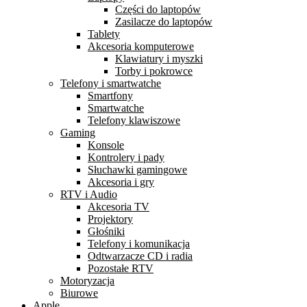
Części do laptopów
Zasilacze do laptopów
Tablety
Akcesoria komputerowe
Klawiatury i myszki
Torby i pokrowce
Telefony i smartwatche
Smartfony
Smartwatche
Telefony klawiszowe
Gaming
Konsole
Kontrolery i pady
Słuchawki gamingowe
Akcesoria i gry
RTV i Audio
Akcesoria TV
Projektory
Głośniki
Telefony i komunikacja
Odtwarzacze CD i radia
Pozostałe RTV
Motoryzacja
Biurowe
Apple