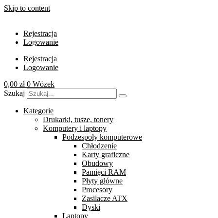
Skip to content
Rejestracja
Logowanie
Rejestracja
Logowanie
0,00
zł
0
Wózek
Szukaj
Kategorie
Drukarki, tusze, tonery
Komputery i laptopy
Podzespoły komputerowe
Chłodzenie
Karty graficzne
Obudowy
Pamięci RAM
Płyty główne
Procesory
Zasilacze ATX
Dyski
Laptopy