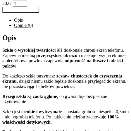
2022
Dodaj do koszyka
Opis
Opinie (0)
Opis
Szkło o wysokiej twardości
9H doskonale chroni ekran telefonu.
Zapewnia idealną
przejrzystość obrazu
i maskuje rysy na ekranie,
a oleofobowa powłoka zapewnia
odporność na tłuszcz i odciski
palców
.
Do każdego szkła otrzymasz
zestaw chusteczek do czyszczenia
ekranu
, dzięki niemu szkło będzie doskonale przylegać do ekranu,
nie pozostawiając bąbelków powietrza.
Brzegi szkła są zaokrąglone
, co gwarantuje bezpieczne
użytkowanie.
Szkło jest
cienkie i wytrzymałe
– posiada grubość niespełna 0,3mm
i nie pogrubia telefonu. Po naklejeniu telefon zachowuje
100%
właściwości dotykowych
.