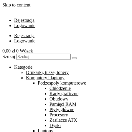
Skip to content
Rejestracja
Logowanie
Rejestracja
Logowanie
0,00
zł
0
Wózek
Szukaj
Kategorie
Drukarki, tusze, tonery
Komputery i laptopy
Podzespoły komputerowe
Chłodzenie
Karty graficzne
Obudowy
Pamięci RAM
Płyty główne
Procesory
Zasilacze ATX
Dyski
Laptopy