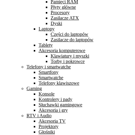
Pamięci RAM
Płyty główne
Procesory
Zasilacze ATX
Dyski
Laptopy
Części do laptopów
Zasilacze do laptopów
Tablety
Akcesoria komputerowe
Klawiatury i myszki
Torby i pokrowce
Telefony i smartwatche
Smartfony
Smartwatche
Telefony klawiszowe
Gaming
Konsole
Kontrolery i pady
Słuchawki gamingowe
Akcesoria i gry
RTV i Audio
Akcesoria TV
Projektory
Głośniki