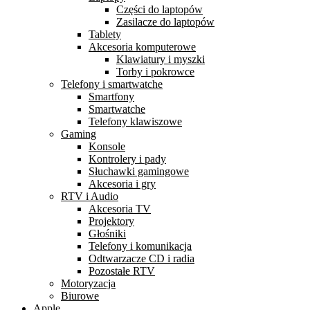
Części do laptopów
Zasilacze do laptopów
Tablety
Akcesoria komputerowe
Klawiatury i myszki
Torby i pokrowce
Telefony i smartwatche
Smartfony
Smartwatche
Telefony klawiszowe
Gaming
Konsole
Kontrolery i pady
Słuchawki gamingowe
Akcesoria i gry
RTV i Audio
Akcesoria TV
Projektory
Głośniki
Telefony i komunikacja
Odtwarzacze CD i radia
Pozostałe RTV
Motoryzacja
Biurowe
Apple